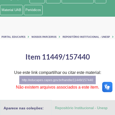
Ministério de Minas e Energia
Material UAB
Periódicos
Ministério da Ciência, Tecnologia, Inovações e Comunicações
Ministério do Meio Ambiente
PORTAL EDUCAPES
NOSSOS PARCEIROS
REPOSITÓRIO INSTITUCIONAL - UNESP
Ministério do Turismo
Ministério do Desenvolvimento Regional
Item 11449/157440
Controladoria-Geral da União
Use este link compartilhar ou citar este material:
Ministério da Mulher, da Família e dos Direitos Humanos
http://educapes.capes.gov.br/handle/11449/157440
Secretaria-Geral
Não existem arquivos associados a este item.
Secretaria de Governo
Repositório Institucional - Unesp
Aparece nas coleções:
Gabinete de Segurança Institucional