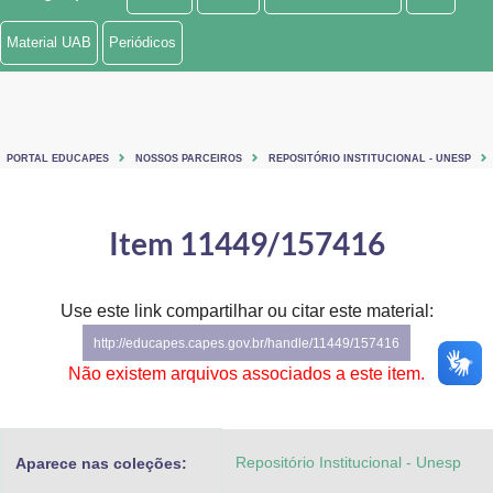
Ministério de Minas e Energia
Material UAB
Periódicos
Ministério da Ciência, Tecnologia, Inovações e Comunicações
Ministério do Meio Ambiente
PORTAL EDUCAPES
NOSSOS PARCEIROS
REPOSITÓRIO INSTITUCIONAL - UNESP
Ministério do Turismo
Ministério do Desenvolvimento Regional
Item 11449/157416
Controladoria-Geral da União
Use este link compartilhar ou citar este material:
Ministério da Mulher, da Família e dos Direitos Humanos
http://educapes.capes.gov.br/handle/11449/157416
Secretaria-Geral
Não existem arquivos associados a este item.
Secretaria de Governo
Repositório Institucional - Unesp
Aparece nas coleções:
Gabinete de Segurança Institucional