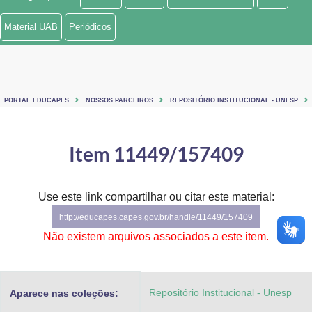
Ministério de Minas e Energia
Material UAB
Periódicos
Ministério da Ciência, Tecnologia, Inovações e Comunicações
Ministério do Meio Ambiente
PORTAL EDUCAPES
NOSSOS PARCEIROS
REPOSITÓRIO INSTITUCIONAL - UNESP
Ministério do Turismo
Ministério do Desenvolvimento Regional
Item 11449/157409
Controladoria-Geral da União
Use este link compartilhar ou citar este material:
Ministério da Mulher, da Família e dos Direitos Humanos
http://educapes.capes.gov.br/handle/11449/157409
Secretaria-Geral
Não existem arquivos associados a este item.
Secretaria de Governo
Repositório Institucional - Unesp
Aparece nas coleções:
Gabinete de Segurança Institucional