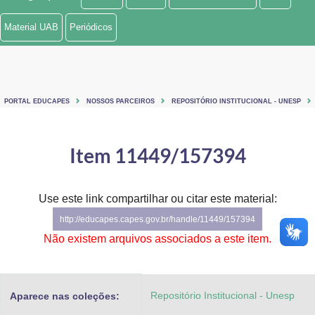
Ministério de Minas e Energia
Material UAB
Periódicos
Ministério da Ciência, Tecnologia, Inovações e Comunicações
Ministério do Meio Ambiente
PORTAL EDUCAPES
NOSSOS PARCEIROS
REPOSITÓRIO INSTITUCIONAL - UNESP
Ministério do Turismo
Ministério do Desenvolvimento Regional
Item 11449/157394
Controladoria-Geral da União
Use este link compartilhar ou citar este material:
Ministério da Mulher, da Família e dos Direitos Humanos
http://educapes.capes.gov.br/handle/11449/157394
Secretaria-Geral
Não existem arquivos associados a este item.
Secretaria de Governo
Repositório Institucional - Unesp
Aparece nas coleções:
Gabinete de Segurança Institucional