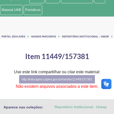
Ministério de Minas e Energia
Material UAB
Periódicos
Ministério da Ciência, Tecnologia, Inovações e Comunicações
Ministério do Meio Ambiente
PORTAL EDUCAPES
NOSSOS PARCEIROS
REPOSITÓRIO INSTITUCIONAL - UNESP
Ministério do Turismo
Ministério do Desenvolvimento Regional
Item 11449/157381
Controladoria-Geral da União
Use este link compartilhar ou citar este material:
Ministério da Mulher, da Família e dos Direitos Humanos
http://educapes.capes.gov.br/handle/11449/157381
Secretaria-Geral
Não existem arquivos associados a este item.
Secretaria de Governo
Repositório Institucional - Unesp
Aparece nas coleções:
Gabinete de Segurança Institucional