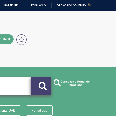
PARTICIPE
LEGISLAÇÃO
ÓRGÃOS DO GOVERNO
stério da Economia
Ministério da Infraestrutura
stério de Minas e Energia
Ministério da Ciência,
Tecnologia, Inovações e
Comunicações
STRITO
tério da Mulher, da Família
Secretaria-Geral
s Direitos Humanos
lto
terial UAB
Periódicos