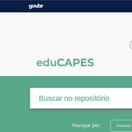
Casa Civil
Ministério da Justiça e
Segurança Pública
Ministério da Agricultura,
Ministério da Educação
Pecuária e Abastecimento
Ministério do Meio Ambiente
Ministério do Turismo
Secretaria de Governo
Gabinete de Segurança
Institucional
Navegar por:
Assunto