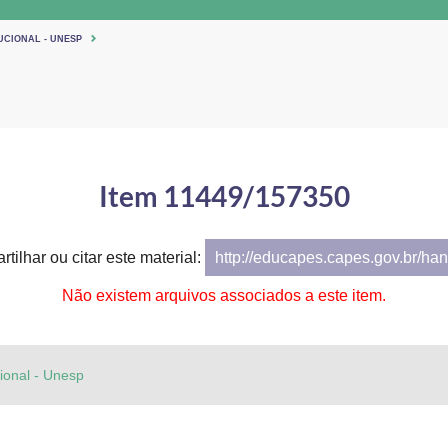
UCIONAL - UNESP
Item 11449/157350
tilhar ou citar este material:
http://educapes.capes.gov.br/h
Não existem arquivos associados a este item.
cional - Unesp