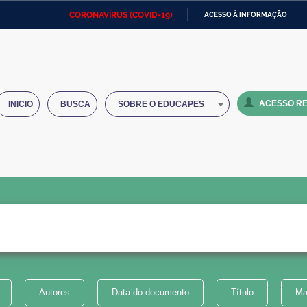
CORONAVÍRUS (COVID-19)
ACESSO À INFORMAÇÃO
Ministério da Defesa
Ministério das Relações
Mini
IR
Exteriores
PARA
O
Ministério da Cidadania
Ministério da Saúde
Mini
CONTEÚDO
ACESSO RE
INICIO
BUSCA
SOBRE O EDUCAPES
Ministério do Desenvolvimento
Controladoria-Geral da União
Minis
Regional
e do
Advocacia-Geral da União
Banco Central do Brasil
Plana
Autores
Data do documento
Título
Ma