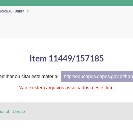
UCIONAL - UNESP
Item 11449/157185
tilhar ou citar este material:
http://educapes.capes.gov.br/h
Não existem arquivos associados a este item.
cional - Unesp