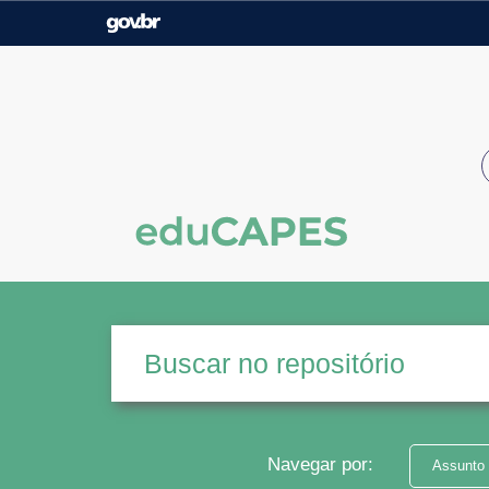
Casa Civil
Ministério da Justiça e
Segurança Pública
Ministério da Agricultura,
Ministério da Educação
Pecuária e Abastecimento
Ministério do Meio Ambiente
Ministério do Turismo
Secretaria de Governo
Gabinete de Segurança
Institucional
Navegar por:
Assunto