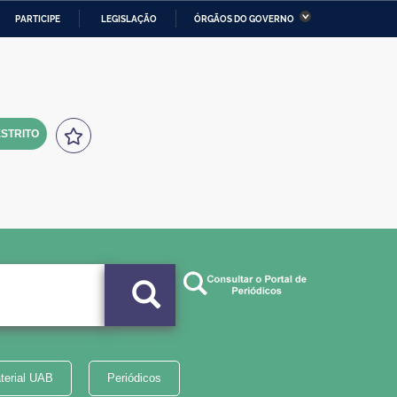
PARTICIPE
LEGISLAÇÃO
ÓRGÃOS DO GOVERNO
stério da Economia
Ministério da Infraestrutura
stério de Minas e Energia
Ministério da Ciência,
Tecnologia, Inovações e
Comunicações
STRITO
tério da Mulher, da Família
Secretaria-Geral
s Direitos Humanos
lto
terial UAB
Periódicos