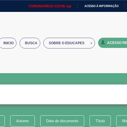
CORONAVÍRUS (COVID-19)
ACESSO À INFORMAÇÃO
Ministério da Defesa
Ministério das Relações
Mini
IR
Exteriores
PARA
O
Ministério da Cidadania
Ministério da Saúde
Mini
CONTEÚDO
ACESSO RE
INICIO
BUSCA
SOBRE O EDUCAPES
Ministério do Desenvolvimento
Controladoria-Geral da União
Minis
Regional
e do
Advocacia-Geral da União
Banco Central do Brasil
Plana
Autores
Data do documento
Título
Ma