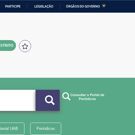
PARTICIPE
LEGISLAÇÃO
ÓRGÃOS DO GOVERNO
stério da Economia
Ministério da Infraestrutura
stério de Minas e Energia
Ministério da Ciência,
Tecnologia, Inovações e
Comunicações
STRITO
tério da Mulher, da Família
Secretaria-Geral
s Direitos Humanos
lto
terial UAB
Periódicos