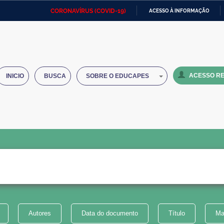
CORONAVÍRUS (COVID-19)
ACESSO À INFORMAÇÃO
Ministério da Defesa
Ministério das Relações
Mini
IR
Exteriores
PARA
O
Ministério da Cidadania
Ministério da Saúde
Mini
CONTEÚDO
ACESSO RE
INICIO
BUSCA
SOBRE O EDUCAPES
Ministério do Desenvolvimento
Controladoria-Geral da União
Minis
Regional
e do
Advocacia-Geral da União
Banco Central do Brasil
Plana
Autores
Data do documento
Título
Ma