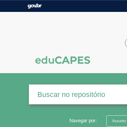
Casa Civil
Ministério da Justiça e
Segurança Pública
Ministério da Agricultura,
Ministério da Educação
Pecuária e Abastecimento
Ministério do Meio Ambiente
Ministério do Turismo
Secretaria de Governo
Gabinete de Segurança
Institucional
Navegar por:
Assunto