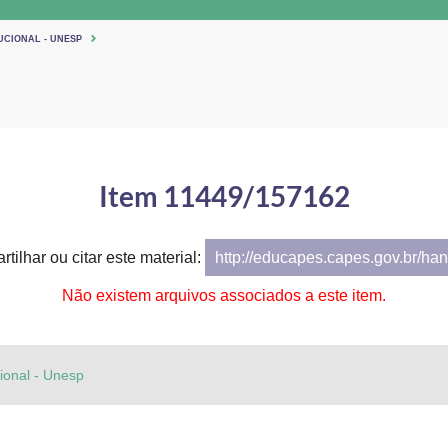
UCIONAL - UNESP
Item 11449/157162
tilhar ou citar este material:
http://educapes.capes.gov.br/h
Não existem arquivos associados a este item.
cional - Unesp