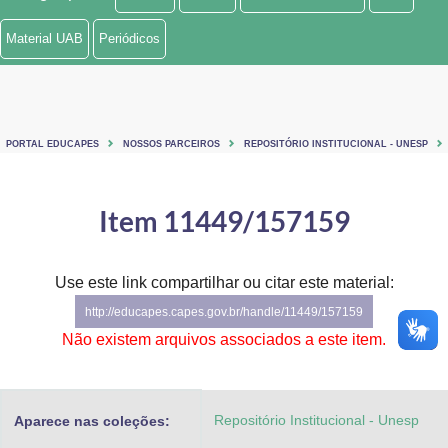
Ministério de Minas e Energia
Material UAB
Periódicos
Ministério da Ciência, Tecnologia, Inovações e Comunicações
Ministério do Meio Ambiente
PORTAL EDUCAPES
NOSSOS PARCEIROS
REPOSITÓRIO INSTITUCIONAL - UNESP
Ministério do Turismo
Ministério do Desenvolvimento Regional
Item 11449/157159
Controladoria-Geral da União
Use este link compartilhar ou citar este material:
Ministério da Mulher, da Família e dos Direitos Humanos
http://educapes.capes.gov.br/handle/11449/157159
Secretaria-Geral
Não existem arquivos associados a este item.
Secretaria de Governo
Repositório Institucional - Unesp
Aparece nas coleções:
Gabinete de Segurança Institucional