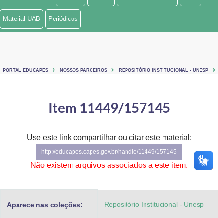
Ministério de Minas e Energia
Material UAB
Periódicos
Ministério da Ciência, Tecnologia, Inovações e Comunicações
Ministério do Meio Ambiente
PORTAL EDUCAPES
NOSSOS PARCEIROS
REPOSITÓRIO INSTITUCIONAL - UNESP
Ministério do Turismo
Ministério do Desenvolvimento Regional
Item 11449/157145
Controladoria-Geral da União
Use este link compartilhar ou citar este material:
Ministério da Mulher, da Família e dos Direitos Humanos
http://educapes.capes.gov.br/handle/11449/157145
Secretaria-Geral
Não existem arquivos associados a este item.
Secretaria de Governo
Repositório Institucional - Unesp
Aparece nas coleções:
Gabinete de Segurança Institucional