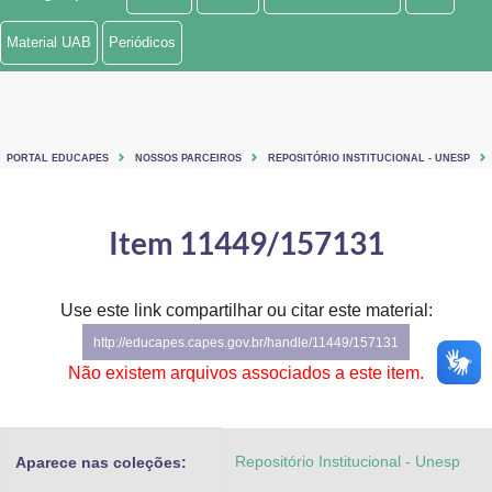
Ministério de Minas e Energia
Material UAB
Periódicos
Ministério da Ciência, Tecnologia, Inovações e Comunicações
Ministério do Meio Ambiente
PORTAL EDUCAPES
NOSSOS PARCEIROS
REPOSITÓRIO INSTITUCIONAL - UNESP
Ministério do Turismo
Ministério do Desenvolvimento Regional
Item 11449/157131
Controladoria-Geral da União
Use este link compartilhar ou citar este material:
Ministério da Mulher, da Família e dos Direitos Humanos
http://educapes.capes.gov.br/handle/11449/157131
Secretaria-Geral
Não existem arquivos associados a este item.
Secretaria de Governo
Repositório Institucional - Unesp
Aparece nas coleções:
Gabinete de Segurança Institucional