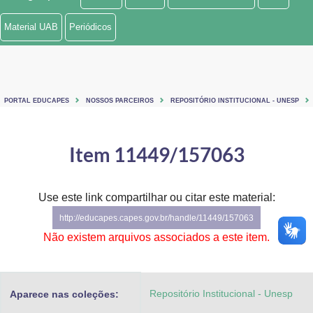
Ministério de Minas e Energia
Material UAB
Periódicos
Ministério da Ciência, Tecnologia, Inovações e Comunicações
Ministério do Meio Ambiente
PORTAL EDUCAPES
NOSSOS PARCEIROS
REPOSITÓRIO INSTITUCIONAL - UNESP
Ministério do Turismo
Ministério do Desenvolvimento Regional
Item 11449/157063
Controladoria-Geral da União
Use este link compartilhar ou citar este material:
Ministério da Mulher, da Família e dos Direitos Humanos
http://educapes.capes.gov.br/handle/11449/157063
Secretaria-Geral
Não existem arquivos associados a este item.
Secretaria de Governo
Repositório Institucional - Unesp
Aparece nas coleções:
Gabinete de Segurança Institucional