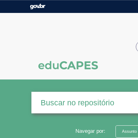
Casa Civil
Ministério da Justiça e
Segurança Pública
Ministério da Agricultura,
Ministério da Educação
Pecuária e Abastecimento
Ministério do Meio Ambiente
Ministério do Turismo
Secretaria de Governo
Gabinete de Segurança
Institucional
Navegar por:
Assunto