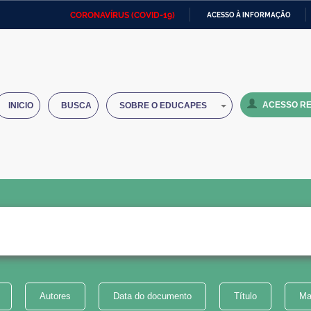
CORONAVÍRUS (COVID-19)
ACESSO À INFORMAÇÃO
Ministério da Defesa
Ministério das Relações
Mini
IR
Exteriores
PARA
O
Ministério da Cidadania
Ministério da Saúde
Mini
CONTEÚDO
ACESSO RE
INICIO
BUSCA
SOBRE O EDUCAPES
Ministério do Desenvolvimento
Controladoria-Geral da União
Minis
Regional
e do
Advocacia-Geral da União
Banco Central do Brasil
Plana
Autores
Data do documento
Título
Ma