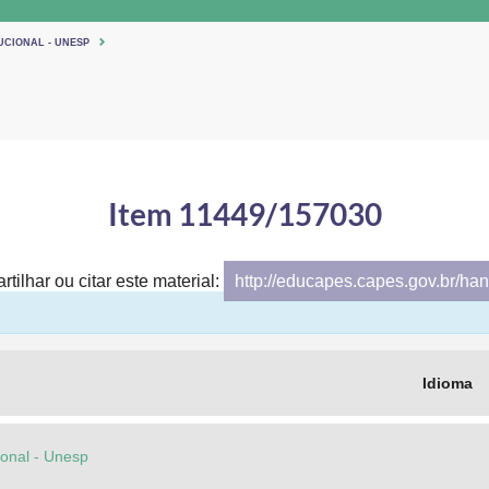
UCIONAL - UNESP
Item 11449/157030
tilhar ou citar este material:
http://educapes.capes.gov.br/h
Idioma
cional - Unesp