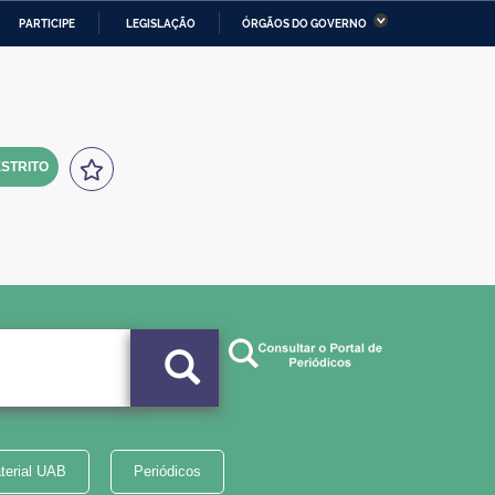
PARTICIPE
LEGISLAÇÃO
ÓRGÃOS DO GOVERNO
stério da Economia
Ministério da Infraestrutura
stério de Minas e Energia
Ministério da Ciência,
Tecnologia, Inovações e
Comunicações
STRITO
tério da Mulher, da Família
Secretaria-Geral
s Direitos Humanos
lto
terial UAB
Periódicos