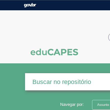
Casa Civil
Ministério da Justiça e
Segurança Pública
Ministério da Agricultura,
Ministério da Educação
Pecuária e Abastecimento
Ministério do Meio Ambiente
Ministério do Turismo
Secretaria de Governo
Gabinete de Segurança
Institucional
Navegar por:
Assunto