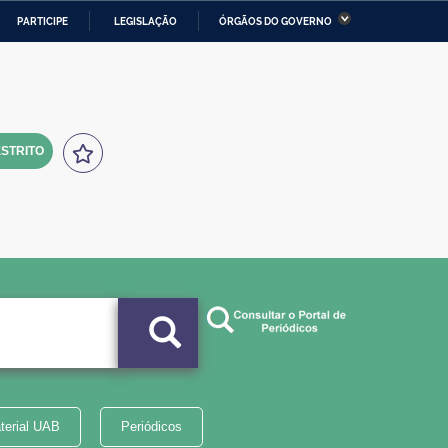
PARTICIPE
LEGISLAÇÃO
ÓRGÃOS DO GOVERNO
stério da Economia
Ministério da Infraestrutura
stério de Minas e Energia
Ministério da Ciência,
Tecnologia, Inovações e
Comunicações
STRITO
tério da Mulher, da Família
Secretaria-Geral
s Direitos Humanos
lto
terial UAB
Periódicos