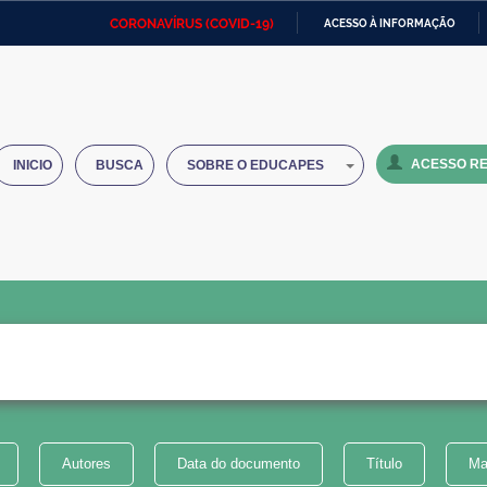
CORONAVÍRUS (COVID-19)
ACESSO À INFORMAÇÃO
Ministério da Defesa
Ministério das Relações
Mini
IR
Exteriores
PARA
O
Ministério da Cidadania
Ministério da Saúde
Mini
CONTEÚDO
ACESSO RE
INICIO
BUSCA
SOBRE O EDUCAPES
Ministério do Desenvolvimento
Controladoria-Geral da União
Minis
Regional
e do
Advocacia-Geral da União
Banco Central do Brasil
Plana
Autores
Data do documento
Título
Ma