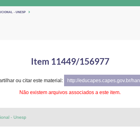
UCIONAL - UNESP
Item 11449/156977
tilhar ou citar este material:
http://educapes.capes.gov.br/h
Não existem arquivos associados a este item.
cional - Unesp