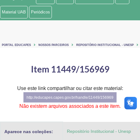
Ministério de Minas e Energia
Material UAB
Periódicos
Ministério da Ciência, Tecnologia, Inovações e Comunicações
Ministério do Meio Ambiente
PORTAL EDUCAPES
NOSSOS PARCEIROS
REPOSITÓRIO INSTITUCIONAL - UNESP
Ministério do Turismo
Ministério do Desenvolvimento Regional
Item 11449/156969
Controladoria-Geral da União
Use este link compartilhar ou citar este material:
Ministério da Mulher, da Família e dos Direitos Humanos
http://educapes.capes.gov.br/handle/11449/156969
Secretaria-Geral
Não existem arquivos associados a este item.
Secretaria de Governo
Repositório Institucional - Unesp
Aparece nas coleções:
Gabinete de Segurança Institucional