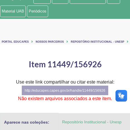
Ministério de Minas e Energia
Material UAB
Periódicos
Ministério da Ciência, Tecnologia, Inovações e Comunicações
Ministério do Meio Ambiente
PORTAL EDUCAPES
NOSSOS PARCEIROS
REPOSITÓRIO INSTITUCIONAL - UNESP
Ministério do Turismo
Ministério do Desenvolvimento Regional
Item 11449/156926
Controladoria-Geral da União
Use este link compartilhar ou citar este material:
Ministério da Mulher, da Família e dos Direitos Humanos
http://educapes.capes.gov.br/handle/11449/156926
Secretaria-Geral
Não existem arquivos associados a este item.
Secretaria de Governo
Repositório Institucional - Unesp
Aparece nas coleções:
Gabinete de Segurança Institucional