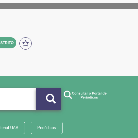
STRITO
terial UAB
Periódicos