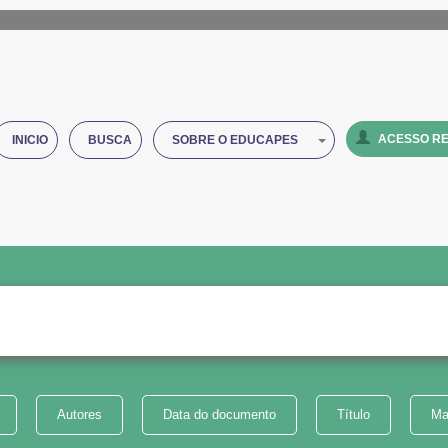
ACESSO RE
INICIO
BUSCA
SOBRE O EDUCAPES
Autores
Data do documento
Título
Ma