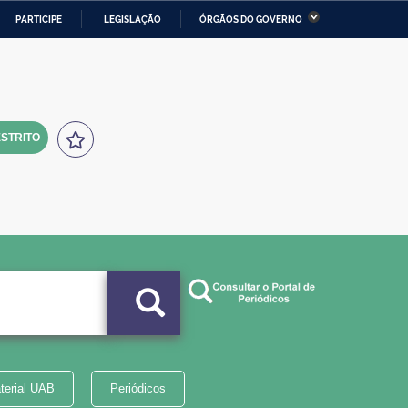
PARTICIPE
LEGISLAÇÃO
ÓRGÃOS DO GOVERNO
stério da Economia
Ministério da Infraestrutura
stério de Minas e Energia
Ministério da Ciência,
Tecnologia, Inovações e
Comunicações
STRITO
tério da Mulher, da Família
Secretaria-Geral
s Direitos Humanos
lto
terial UAB
Periódicos