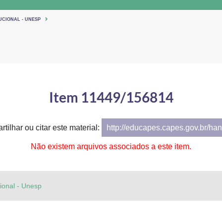
UCIONAL - UNESP
Item 11449/156814
tilhar ou citar este material:
http://educapes.capes.gov.br/h
Não existem arquivos associados a este item.
cional - Unesp