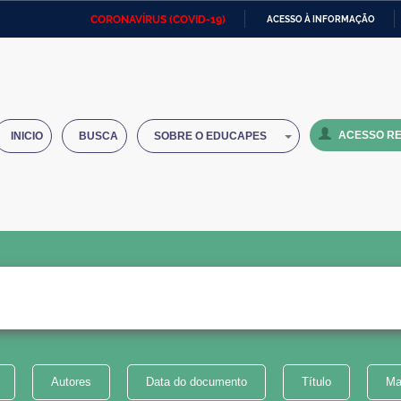
CORONAVÍRUS (COVID-19)
ACESSO À INFORMAÇÃO
Ministério da Defesa
Ministério das Relações
Mini
IR
Exteriores
PARA
O
Ministério da Cidadania
Ministério da Saúde
Mini
CONTEÚDO
ACESSO RE
INICIO
BUSCA
SOBRE O EDUCAPES
Ministério do Desenvolvimento
Controladoria-Geral da União
Minis
Regional
e do
Advocacia-Geral da União
Banco Central do Brasil
Plana
Autores
Data do documento
Título
Ma