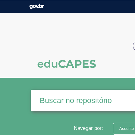
Casa Civil
Ministério da Justiça e
Segurança Pública
Ministério da Agricultura,
Ministério da Educação
Pecuária e Abastecimento
Ministério do Meio Ambiente
Ministério do Turismo
Secretaria de Governo
Gabinete de Segurança
Institucional
Navegar por:
Assunto