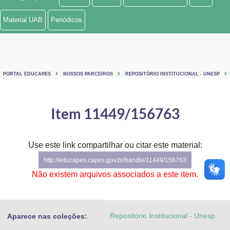
Ministério de Minas e Energia
Material UAB
Periódicos
Ministério da Ciência, Tecnologia, Inovações e Comunicações
Ministério do Meio Ambiente
PORTAL EDUCAPES
NOSSOS PARCEIROS
REPOSITÓRIO INSTITUCIONAL - UNESP
Ministério do Turismo
Ministério do Desenvolvimento Regional
Item 11449/156763
Controladoria-Geral da União
Use este link compartilhar ou citar este material:
Ministério da Mulher, da Família e dos Direitos Humanos
http://educapes.capes.gov.br/handle/11449/156763
Secretaria-Geral
Não existem arquivos associados a este item.
Secretaria de Governo
Repositório Institucional - Unesp
Aparece nas coleções:
Gabinete de Segurança Institucional