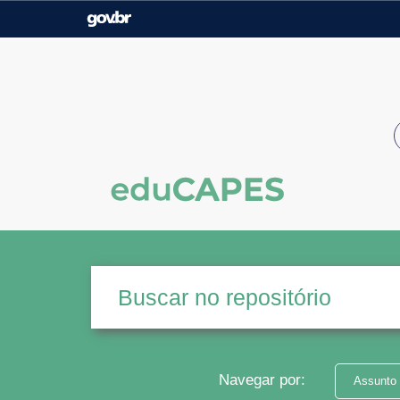
Casa Civil
Ministério da Justiça e
Segurança Pública
Ministério da Agricultura,
Ministério da Educação
Pecuária e Abastecimento
Ministério do Meio Ambiente
Ministério do Turismo
Secretaria de Governo
Gabinete de Segurança
Institucional
Navegar por:
Assunto