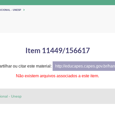
UCIONAL - UNESP
Item 11449/156617
tilhar ou citar este material:
http://educapes.capes.gov.br/h
Não existem arquivos associados a este item.
cional - Unesp