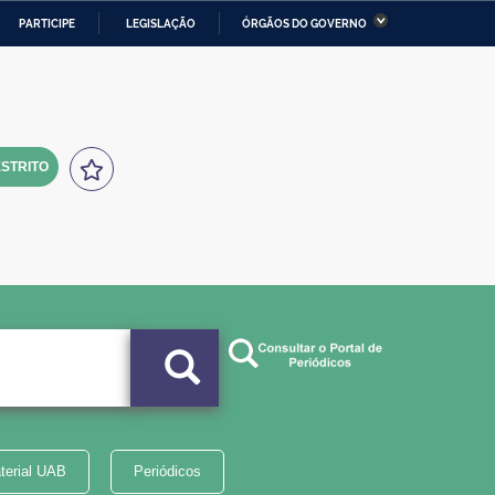
PARTICIPE
LEGISLAÇÃO
ÓRGÃOS DO GOVERNO
stério da Economia
Ministério da Infraestrutura
stério de Minas e Energia
Ministério da Ciência,
Tecnologia, Inovações e
Comunicações
STRITO
tério da Mulher, da Família
Secretaria-Geral
s Direitos Humanos
lto
terial UAB
Periódicos