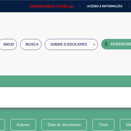
CORONAVÍRUS (COVID-19)
ACESSO À INFORMAÇÃO
Ministério da Defesa
Ministério das Relações
Mini
IR
Exteriores
PARA
O
Ministério da Cidadania
Ministério da Saúde
Mini
CONTEÚDO
ACESSO RE
INICIO
BUSCA
SOBRE O EDUCAPES
Ministério do Desenvolvimento
Controladoria-Geral da União
Minis
Regional
e do
Advocacia-Geral da União
Banco Central do Brasil
Plana
Autores
Data do documento
Título
Ma