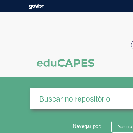
Casa Civil
Ministério da Justiça e
Segurança Pública
Ministério da Agricultura,
Ministério da Educação
Pecuária e Abastecimento
Ministério do Meio Ambiente
Ministério do Turismo
Secretaria de Governo
Gabinete de Segurança
Institucional
Navegar por:
Assunto