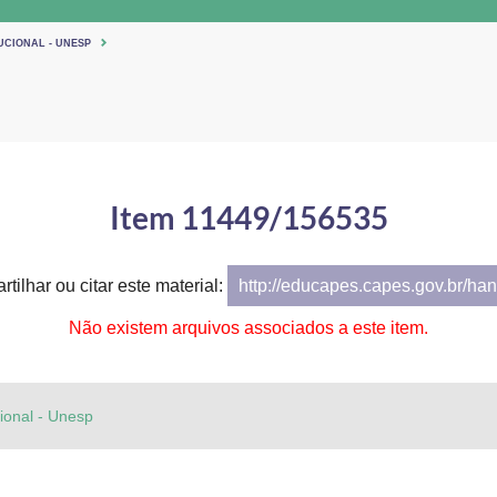
UCIONAL - UNESP
Item 11449/156535
tilhar ou citar este material:
http://educapes.capes.gov.br/h
Não existem arquivos associados a este item.
cional - Unesp