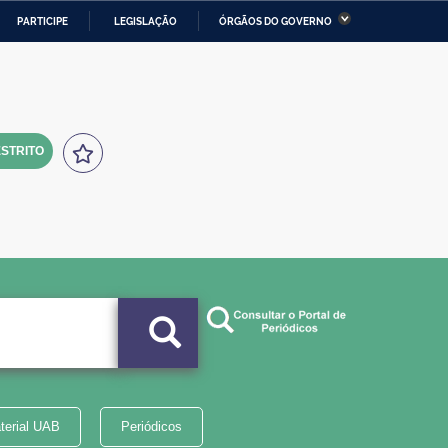
PARTICIPE
LEGISLAÇÃO
ÓRGÃOS DO GOVERNO
stério da Economia
Ministério da Infraestrutura
stério de Minas e Energia
Ministério da Ciência,
Tecnologia, Inovações e
Comunicações
STRITO
tério da Mulher, da Família
Secretaria-Geral
s Direitos Humanos
lto
terial UAB
Periódicos