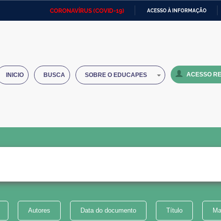
CORONAVÍRUS (COVID-19)
ACESSO À INFORMAÇÃO
Ministério da Defesa
Ministério das Relações
Mini
IR
Exteriores
PARA
O
Ministério da Cidadania
Ministério da Saúde
Mini
CONTEÚDO
ACESSO RE
INICIO
BUSCA
SOBRE O EDUCAPES
Ministério do Desenvolvimento
Controladoria-Geral da União
Minis
Regional
e do
Advocacia-Geral da União
Banco Central do Brasil
Plana
Autores
Data do documento
Título
Ma