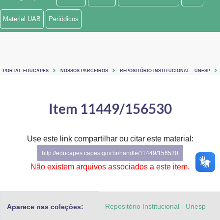
Ministério de Minas e Energia
Material UAB
Periódicos
Ministério da Ciência, Tecnologia, Inovações e Comunicações
Ministério do Meio Ambiente
PORTAL EDUCAPES
NOSSOS PARCEIROS
REPOSITÓRIO INSTITUCIONAL - UNESP
Ministério do Turismo
Ministério do Desenvolvimento Regional
Item 11449/156530
Controladoria-Geral da União
Use este link compartilhar ou citar este material:
Ministério da Mulher, da Família e dos Direitos Humanos
http://educapes.capes.gov.br/handle/11449/156530
Secretaria-Geral
Não existem arquivos associados a este item.
Secretaria de Governo
Repositório Institucional - Unesp
Aparece nas coleções:
Gabinete de Segurança Institucional