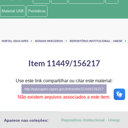
Ministério de Minas e Energia
Material UAB
Periódicos
Ministério da Ciência, Tecnologia, Inovações e Comunicações
Ministério do Meio Ambiente
PORTAL EDUCAPES
NOSSOS PARCEIROS
REPOSITÓRIO INSTITUCIONAL - UNESP
Ministério do Turismo
Ministério do Desenvolvimento Regional
Item 11449/156217
Controladoria-Geral da União
Use este link compartilhar ou citar este material:
Ministério da Mulher, da Família e dos Direitos Humanos
http://educapes.capes.gov.br/handle/11449/156217
Secretaria-Geral
Não existem arquivos associados a este item.
Secretaria de Governo
Repositório Institucional - Unesp
Aparece nas coleções:
Gabinete de Segurança Institucional