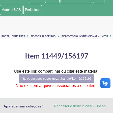
Ministério de Minas e Energia
Material UAB
Periódicos
Ministério da Ciência, Tecnologia, Inovações e Comunicações
Ministério do Meio Ambiente
PORTAL EDUCAPES
NOSSOS PARCEIROS
REPOSITÓRIO INSTITUCIONAL - UNESP
Ministério do Turismo
Ministério do Desenvolvimento Regional
Item 11449/156197
Controladoria-Geral da União
Use este link compartilhar ou citar este material:
Ministério da Mulher, da Família e dos Direitos Humanos
http://educapes.capes.gov.br/handle/11449/156197
Secretaria-Geral
Não existem arquivos associados a este item.
Secretaria de Governo
Repositório Institucional - Unesp
Aparece nas coleções:
Gabinete de Segurança Institucional