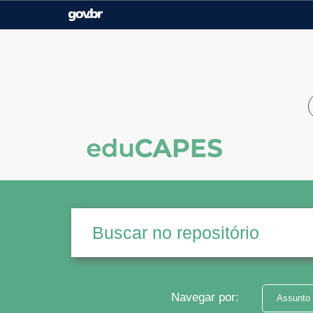
Casa Civil
Ministério da Justiça e
Segurança Pública
Ministério da Agricultura,
Ministério da Educação
Pecuária e Abastecimento
Ministério do Meio Ambiente
Ministério do Turismo
Secretaria de Governo
Gabinete de Segurança
Institucional
Navegar por:
Assunto