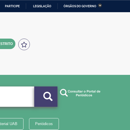
PARTICIPE
LEGISLAÇÃO
ÓRGÃOS DO GOVERNO
stério da Economia
Ministério da Infraestrutura
stério de Minas e Energia
Ministério da Ciência,
Tecnologia, Inovações e
Comunicações
STRITO
tério da Mulher, da Família
Secretaria-Geral
s Direitos Humanos
lto
terial UAB
Periódicos