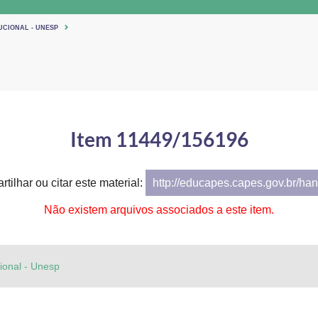
UCIONAL - UNESP
Item 11449/156196
tilhar ou citar este material:
http://educapes.capes.gov.br/h
Não existem arquivos associados a este item.
cional - Unesp