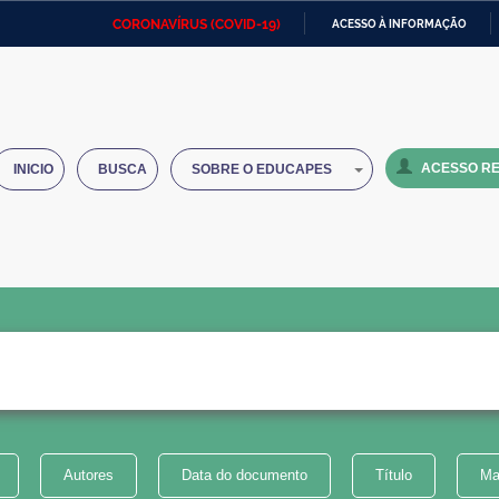
CORONAVÍRUS (COVID-19)
ACESSO À INFORMAÇÃO
Ministério da Defesa
Ministério das Relações
Mini
IR
Exteriores
PARA
O
Ministério da Cidadania
Ministério da Saúde
Mini
CONTEÚDO
ACESSO RE
INICIO
BUSCA
SOBRE O EDUCAPES
Ministério do Desenvolvimento
Controladoria-Geral da União
Minis
Regional
e do
Advocacia-Geral da União
Banco Central do Brasil
Plana
Autores
Data do documento
Título
Ma