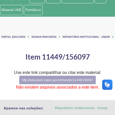
Ministério de Minas e Energia
Material UAB
Periódicos
Ministério da Ciência, Tecnologia, Inovações e Comunicações
Ministério do Meio Ambiente
PORTAL EDUCAPES
NOSSOS PARCEIROS
REPOSITÓRIO INSTITUCIONAL - UNESP
Ministério do Turismo
Ministério do Desenvolvimento Regional
Item 11449/156097
Controladoria-Geral da União
Use este link compartilhar ou citar este material:
Ministério da Mulher, da Família e dos Direitos Humanos
http://educapes.capes.gov.br/handle/11449/156097
Secretaria-Geral
Não existem arquivos associados a este item.
Secretaria de Governo
Repositório Institucional - Unesp
Aparece nas coleções:
Gabinete de Segurança Institucional