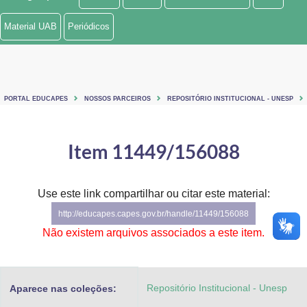
Ministério de Minas e Energia
Material UAB
Periódicos
Ministério da Ciência, Tecnologia, Inovações e Comunicações
Ministério do Meio Ambiente
PORTAL EDUCAPES
NOSSOS PARCEIROS
REPOSITÓRIO INSTITUCIONAL - UNESP
Ministério do Turismo
Ministério do Desenvolvimento Regional
Item 11449/156088
Controladoria-Geral da União
Use este link compartilhar ou citar este material:
Ministério da Mulher, da Família e dos Direitos Humanos
http://educapes.capes.gov.br/handle/11449/156088
Secretaria-Geral
Não existem arquivos associados a este item.
Secretaria de Governo
Repositório Institucional - Unesp
Aparece nas coleções:
Gabinete de Segurança Institucional