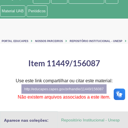
Ministério de Minas e Energia
Material UAB
Periódicos
Ministério da Ciência, Tecnologia, Inovações e Comunicações
Ministério do Meio Ambiente
PORTAL EDUCAPES
NOSSOS PARCEIROS
REPOSITÓRIO INSTITUCIONAL - UNESP
Ministério do Turismo
Ministério do Desenvolvimento Regional
Item 11449/156087
Controladoria-Geral da União
Use este link compartilhar ou citar este material:
Ministério da Mulher, da Família e dos Direitos Humanos
http://educapes.capes.gov.br/handle/11449/156087
Secretaria-Geral
Não existem arquivos associados a este item.
Secretaria de Governo
Repositório Institucional - Unesp
Aparece nas coleções:
Gabinete de Segurança Institucional