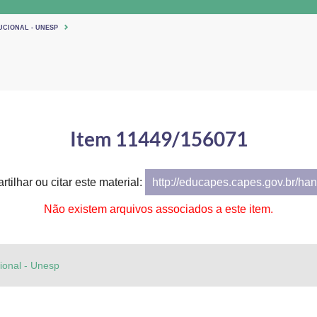
UCIONAL - UNESP
Item 11449/156071
tilhar ou citar este material:
http://educapes.capes.gov.br/h
Não existem arquivos associados a este item.
cional - Unesp