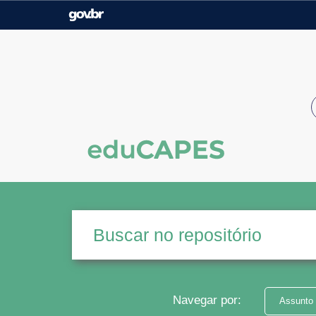
Casa Civil
Ministério da Justiça e
Segurança Pública
Ministério da Agricultura,
Ministério da Educação
Pecuária e Abastecimento
Ministério do Meio Ambiente
Ministério do Turismo
Secretaria de Governo
Gabinete de Segurança
Institucional
Navegar por:
Assunto