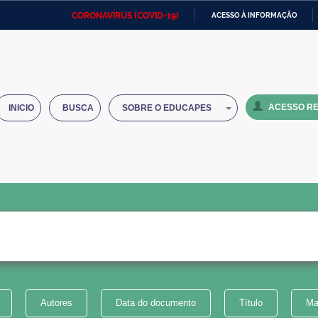
CORONAVÍRUS (COVID-19)
ACESSO À INFORMAÇÃO
Ministério da Defesa
Ministério das Relações
Mini
IR
Exteriores
PARA
O
Ministério da Cidadania
Ministério da Saúde
Mini
CONTEÚDO
ACESSO RE
INICIO
BUSCA
SOBRE O EDUCAPES
Ministério do Desenvolvimento
Controladoria-Geral da União
Minis
Regional
e do
Advocacia-Geral da União
Banco Central do Brasil
Plana
Autores
Data do documento
Título
Ma