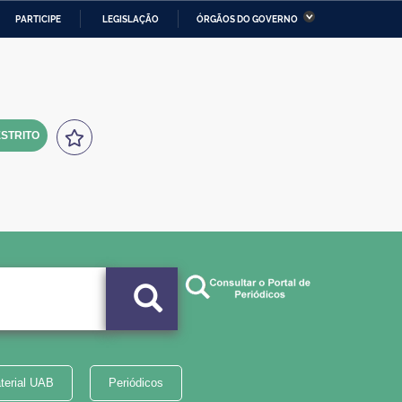
PARTICIPE
LEGISLAÇÃO
ÓRGÃOS DO GOVERNO
stério da Economia
Ministério da Infraestrutura
stério de Minas e Energia
Ministério da Ciência,
Tecnologia, Inovações e
Comunicações
STRITO
tério da Mulher, da Família
Secretaria-Geral
s Direitos Humanos
lto
terial UAB
Periódicos