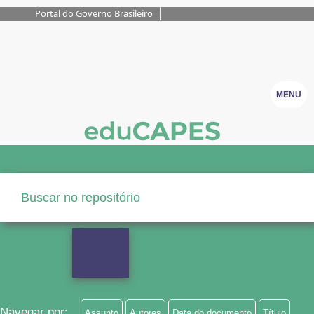
Portal do Governo Brasileiro
MENU
Navegar por:
Assunto
Autores
Data do documento
Título