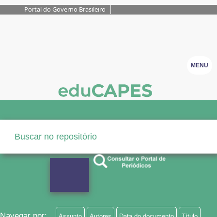
Portal do Governo Brasileiro
MENU
Navegar por:
Assunto
Autores
Data do documento
Título