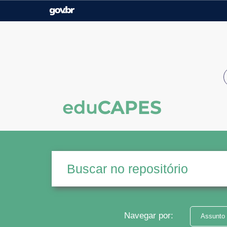
Casa Civil
Ministério da Justiça e
Segurança Pública
Ministério da Agricultura,
Ministério da Educação
Pecuária e Abastecimento
Ministério do Meio Ambiente
Ministério do Turismo
Secretaria de Governo
Gabinete de Segurança
Institucional
Navegar por:
Assunto