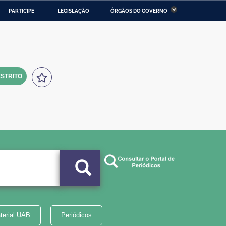
PARTICIPE
LEGISLAÇÃO
ÓRGÃOS DO GOVERNO
stério da Economia
Ministério da Infraestrutura
stério de Minas e Energia
Ministério da Ciência,
Tecnologia, Inovações e
Comunicações
STRITO
tério da Mulher, da Família
Secretaria-Geral
s Direitos Humanos
lto
terial UAB
Periódicos