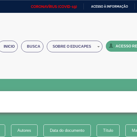
CORONAVÍRUS (COVID-19)
ACESSO À INFORMAÇÃO
Ministério da Defesa
Ministério das Relações
Mini
IR
Exteriores
PARA
O
Ministério da Cidadania
Ministério da Saúde
Mini
CONTEÚDO
ACESSO RE
INICIO
BUSCA
SOBRE O EDUCAPES
Ministério do Desenvolvimento
Controladoria-Geral da União
Minis
Regional
e do
Advocacia-Geral da União
Banco Central do Brasil
Plana
Autores
Data do documento
Título
Ma