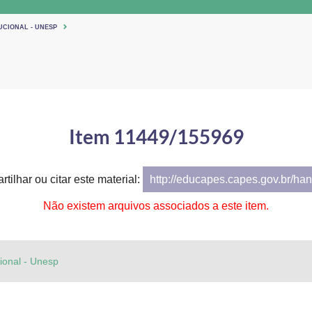
UCIONAL - UNESP
Item 11449/155969
tilhar ou citar este material:
http://educapes.capes.gov.br/h
Não existem arquivos associados a este item.
cional - Unesp