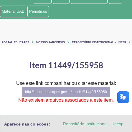
Ministério de Minas e Energia
Material UAB
Periódicos
Ministério da Ciência, Tecnologia, Inovações e Comunicações
Ministério do Meio Ambiente
PORTAL EDUCAPES
NOSSOS PARCEIROS
REPOSITÓRIO INSTITUCIONAL - UNESP
Ministério do Turismo
Ministério do Desenvolvimento Regional
Item 11449/155958
Controladoria-Geral da União
Use este link compartilhar ou citar este material:
Ministério da Mulher, da Família e dos Direitos Humanos
http://educapes.capes.gov.br/handle/11449/155958
Secretaria-Geral
Não existem arquivos associados a este item.
Secretaria de Governo
Repositório Institucional - Unesp
Aparece nas coleções:
Gabinete de Segurança Institucional