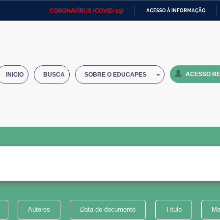
CORONAVÍRUS (COVID-19)
ACESSO À INFORMAÇÃO
Ministério da Defesa
Ministério das Relações
Mini
IR
Exteriores
PARA
O
Ministério da Cidadania
Ministério da Saúde
Mini
CONTEÚDO
ACESSO RE
INICIO
BUSCA
SOBRE O EDUCAPES
Ministério do Desenvolvimento
Controladoria-Geral da União
Minis
Regional
e do
Advocacia-Geral da União
Banco Central do Brasil
Plana
Autores
Data do documento
Título
Ma