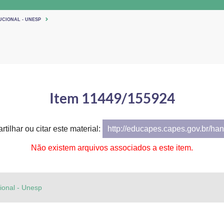
UCIONAL - UNESP
Item 11449/155924
tilhar ou citar este material:
http://educapes.capes.gov.br/h
Não existem arquivos associados a este item.
cional - Unesp