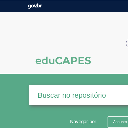
Casa Civil
Ministério da Justiça e
Segurança Pública
Ministério da Agricultura,
Ministério da Educação
Pecuária e Abastecimento
Ministério do Meio Ambiente
Ministério do Turismo
Secretaria de Governo
Gabinete de Segurança
Institucional
Navegar por:
Assunto