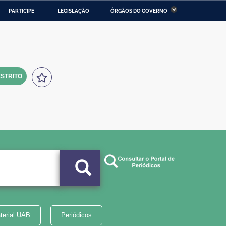
PARTICIPE
LEGISLAÇÃO
ÓRGÃOS DO GOVERNO
stério da Economia
Ministério da Infraestrutura
stério de Minas e Energia
Ministério da Ciência,
Tecnologia, Inovações e
Comunicações
STRITO
tério da Mulher, da Família
Secretaria-Geral
s Direitos Humanos
lto
terial UAB
Periódicos