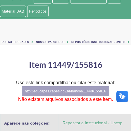
Ministério de Minas e Energia
Material UAB
Periódicos
Ministério da Ciência, Tecnologia, Inovações e Comunicações
Ministério do Meio Ambiente
PORTAL EDUCAPES
NOSSOS PARCEIROS
REPOSITÓRIO INSTITUCIONAL - UNESP
Ministério do Turismo
Ministério do Desenvolvimento Regional
Item 11449/155816
Controladoria-Geral da União
Use este link compartilhar ou citar este material:
Ministério da Mulher, da Família e dos Direitos Humanos
http://educapes.capes.gov.br/handle/11449/155816
Secretaria-Geral
Não existem arquivos associados a este item.
Secretaria de Governo
Repositório Institucional - Unesp
Aparece nas coleções:
Gabinete de Segurança Institucional