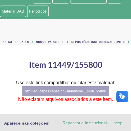
Ministério de Minas e Energia
Material UAB
Periódicos
Ministério da Ciência, Tecnologia, Inovações e Comunicações
Ministério do Meio Ambiente
PORTAL EDUCAPES
NOSSOS PARCEIROS
REPOSITÓRIO INSTITUCIONAL - UNESP
Ministério do Turismo
Ministério do Desenvolvimento Regional
Item 11449/155800
Controladoria-Geral da União
Use este link compartilhar ou citar este material:
Ministério da Mulher, da Família e dos Direitos Humanos
http://educapes.capes.gov.br/handle/11449/155800
Secretaria-Geral
Não existem arquivos associados a este item.
Secretaria de Governo
Repositório Institucional - Unesp
Aparece nas coleções:
Gabinete de Segurança Institucional