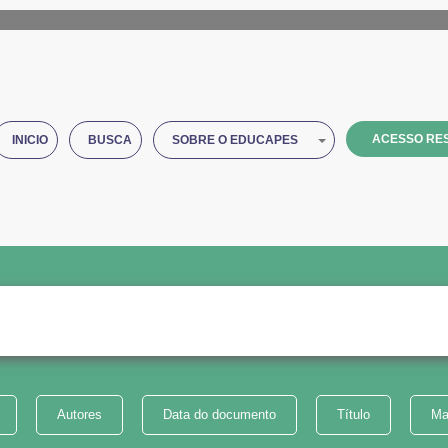
ACESSO RES
INICIO
BUSCA
SOBRE O EDUCAPES
Autores
Data do documento
Título
Ma