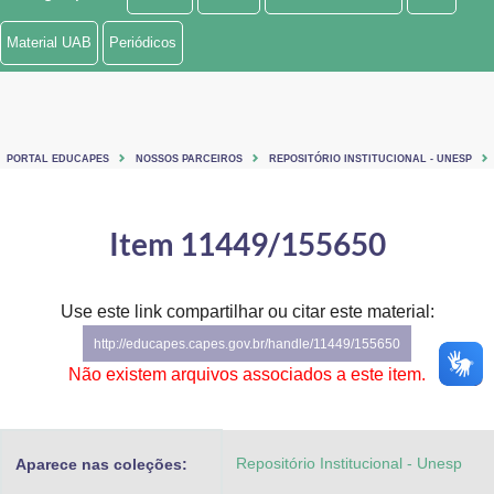
Ministério de Minas e Energia
Material UAB
Periódicos
Ministério da Ciência, Tecnologia, Inovações e Comunicações
Ministério do Meio Ambiente
PORTAL EDUCAPES
NOSSOS PARCEIROS
REPOSITÓRIO INSTITUCIONAL - UNESP
Ministério do Turismo
Ministério do Desenvolvimento Regional
Item 11449/155650
Controladoria-Geral da União
Use este link compartilhar ou citar este material:
Ministério da Mulher, da Família e dos Direitos Humanos
http://educapes.capes.gov.br/handle/11449/155650
Secretaria-Geral
Não existem arquivos associados a este item.
Secretaria de Governo
Repositório Institucional - Unesp
Aparece nas coleções:
Gabinete de Segurança Institucional