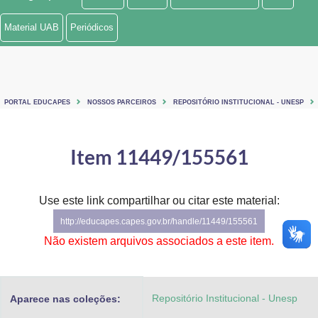
Ministério de Minas e Energia
Material UAB
Periódicos
Ministério da Ciência, Tecnologia, Inovações e Comunicações
Ministério do Meio Ambiente
PORTAL EDUCAPES
NOSSOS PARCEIROS
REPOSITÓRIO INSTITUCIONAL - UNESP
Ministério do Turismo
Ministério do Desenvolvimento Regional
Item 11449/155561
Controladoria-Geral da União
Use este link compartilhar ou citar este material:
Ministério da Mulher, da Família e dos Direitos Humanos
http://educapes.capes.gov.br/handle/11449/155561
Secretaria-Geral
Não existem arquivos associados a este item.
Secretaria de Governo
Repositório Institucional - Unesp
Aparece nas coleções:
Gabinete de Segurança Institucional