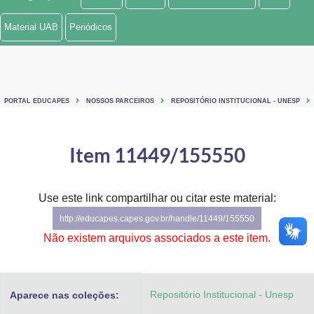
Ministério de Minas e Energia
Material UAB
Periódicos
Ministério da Ciência, Tecnologia, Inovações e Comunicações
Ministério do Meio Ambiente
PORTAL EDUCAPES
NOSSOS PARCEIROS
REPOSITÓRIO INSTITUCIONAL - UNESP
Ministério do Turismo
Ministério do Desenvolvimento Regional
Item 11449/155550
Controladoria-Geral da União
Use este link compartilhar ou citar este material:
Ministério da Mulher, da Família e dos Direitos Humanos
http://educapes.capes.gov.br/handle/11449/155550
Secretaria-Geral
Não existem arquivos associados a este item.
Secretaria de Governo
Repositório Institucional - Unesp
Aparece nas coleções:
Gabinete de Segurança Institucional