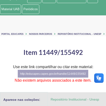
Ministério de Minas e Energia
Material UAB
Periódicos
Ministério da Ciência, Tecnologia, Inovações e Comunicações
Ministério do Meio Ambiente
PORTAL EDUCAPES
NOSSOS PARCEIROS
REPOSITÓRIO INSTITUCIONAL - UNESP
Ministério do Turismo
Ministério do Desenvolvimento Regional
Item 11449/155492
Controladoria-Geral da União
Use este link compartilhar ou citar este material:
Ministério da Mulher, da Família e dos Direitos Humanos
http://educapes.capes.gov.br/handle/11449/155492
Secretaria-Geral
Não existem arquivos associados a este item.
Secretaria de Governo
Repositório Institucional - Unesp
Aparece nas coleções:
Gabinete de Segurança Institucional