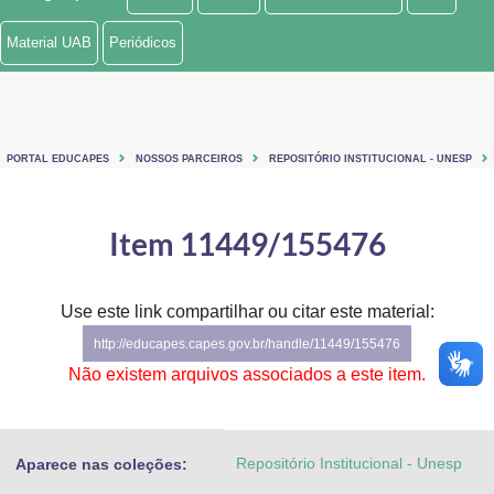
Ministério de Minas e Energia
Material UAB
Periódicos
Ministério da Ciência, Tecnologia, Inovações e Comunicações
Ministério do Meio Ambiente
PORTAL EDUCAPES
NOSSOS PARCEIROS
REPOSITÓRIO INSTITUCIONAL - UNESP
Ministério do Turismo
Ministério do Desenvolvimento Regional
Item 11449/155476
Controladoria-Geral da União
Use este link compartilhar ou citar este material:
Ministério da Mulher, da Família e dos Direitos Humanos
http://educapes.capes.gov.br/handle/11449/155476
Secretaria-Geral
Não existem arquivos associados a este item.
Secretaria de Governo
Repositório Institucional - Unesp
Aparece nas coleções:
Gabinete de Segurança Institucional