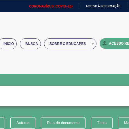
CORONAVÍRUS (COVID-19)
ACESSO À INFORMAÇÃO
Ministério da Defesa
Ministério das Relações
Mini
IR
Exteriores
PARA
O
Ministério da Cidadania
Ministério da Saúde
Mini
CONTEÚDO
ACESSO RE
INICIO
BUSCA
SOBRE O EDUCAPES
Ministério do Desenvolvimento
Controladoria-Geral da União
Minis
Regional
e do
Advocacia-Geral da União
Banco Central do Brasil
Plana
Autores
Data do documento
Título
Ma