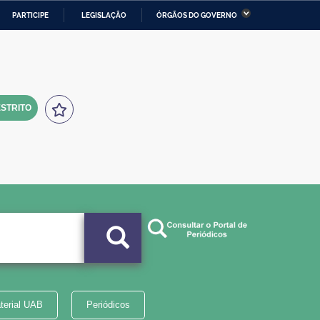
PARTICIPE
LEGISLAÇÃO
ÓRGÃOS DO GOVERNO
stério da Economia
Ministério da Infraestrutura
stério de Minas e Energia
Ministério da Ciência,
Tecnologia, Inovações e
Comunicações
STRITO
tério da Mulher, da Família
Secretaria-Geral
s Direitos Humanos
lto
terial UAB
Periódicos