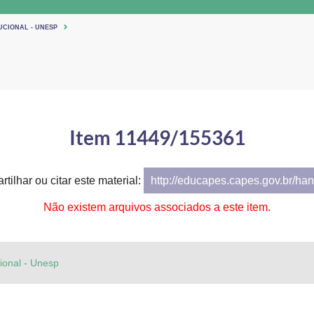
UCIONAL - UNESP
Item 11449/155361
tilhar ou citar este material:
http://educapes.capes.gov.br/h
Não existem arquivos associados a este item.
cional - Unesp