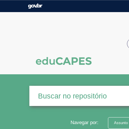
Casa Civil
Ministério da Justiça e
Segurança Pública
Ministério da Agricultura,
Ministério da Educação
Pecuária e Abastecimento
Ministério do Meio Ambiente
Ministério do Turismo
Secretaria de Governo
Gabinete de Segurança
Institucional
Navegar por:
Assunto