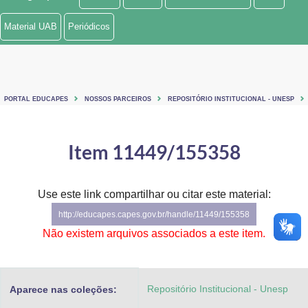
Ministério de Minas e Energia
Material UAB
Periódicos
Ministério da Ciência, Tecnologia, Inovações e Comunicações
Ministério do Meio Ambiente
PORTAL EDUCAPES
NOSSOS PARCEIROS
REPOSITÓRIO INSTITUCIONAL - UNESP
Ministério do Turismo
Ministério do Desenvolvimento Regional
Item 11449/155358
Controladoria-Geral da União
Use este link compartilhar ou citar este material:
Ministério da Mulher, da Família e dos Direitos Humanos
http://educapes.capes.gov.br/handle/11449/155358
Secretaria-Geral
Não existem arquivos associados a este item.
Secretaria de Governo
Repositório Institucional - Unesp
Aparece nas coleções:
Gabinete de Segurança Institucional