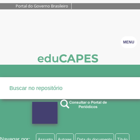
Portal do Governo Brasileiro
MENU
Navegar por:
Assunto
Autores
Data do documento
Título