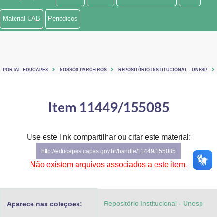
Ministério de Minas e Energia
Material UAB
Periódicos
Ministério da Ciência, Tecnologia, Inovações e Comunicações
Ministério do Meio Ambiente
PORTAL EDUCAPES
NOSSOS PARCEIROS
REPOSITÓRIO INSTITUCIONAL - UNESP
Ministério do Turismo
Ministério do Desenvolvimento Regional
Item 11449/155085
Controladoria-Geral da União
Use este link compartilhar ou citar este material:
Ministério da Mulher, da Família e dos Direitos Humanos
http://educapes.capes.gov.br/handle/11449/155085
Secretaria-Geral
Não existem arquivos associados a este item.
Secretaria de Governo
Repositório Institucional - Unesp
Aparece nas coleções:
Gabinete de Segurança Institucional