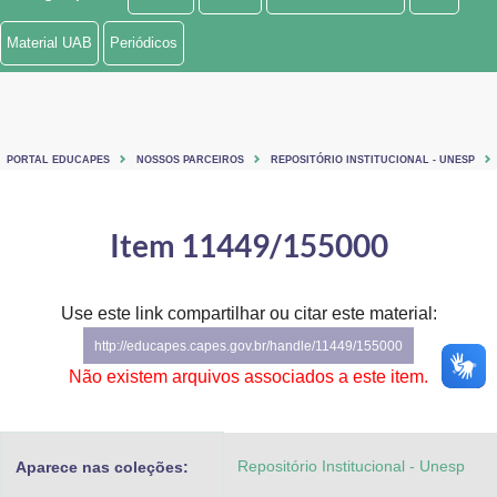
Ministério de Minas e Energia
Material UAB
Periódicos
Ministério da Ciência, Tecnologia, Inovações e Comunicações
Ministério do Meio Ambiente
PORTAL EDUCAPES
NOSSOS PARCEIROS
REPOSITÓRIO INSTITUCIONAL - UNESP
Ministério do Turismo
Ministério do Desenvolvimento Regional
Item 11449/155000
Controladoria-Geral da União
Use este link compartilhar ou citar este material:
Ministério da Mulher, da Família e dos Direitos Humanos
http://educapes.capes.gov.br/handle/11449/155000
Secretaria-Geral
Não existem arquivos associados a este item.
Secretaria de Governo
Repositório Institucional - Unesp
Aparece nas coleções:
Gabinete de Segurança Institucional