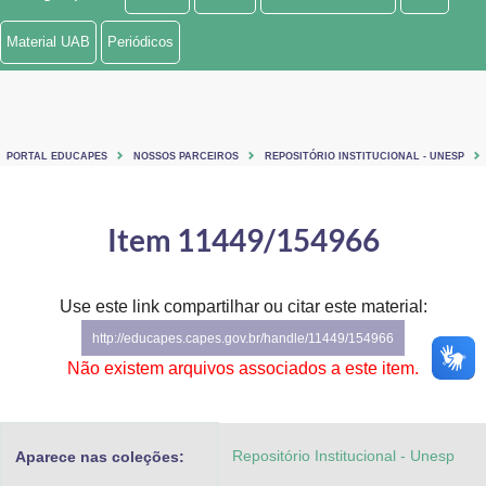
Ministério de Minas e Energia
Material UAB
Periódicos
Ministério da Ciência, Tecnologia, Inovações e Comunicações
Ministério do Meio Ambiente
PORTAL EDUCAPES
NOSSOS PARCEIROS
REPOSITÓRIO INSTITUCIONAL - UNESP
Ministério do Turismo
Ministério do Desenvolvimento Regional
Item 11449/154966
Controladoria-Geral da União
Use este link compartilhar ou citar este material:
Ministério da Mulher, da Família e dos Direitos Humanos
http://educapes.capes.gov.br/handle/11449/154966
Secretaria-Geral
Não existem arquivos associados a este item.
Secretaria de Governo
Repositório Institucional - Unesp
Aparece nas coleções:
Gabinete de Segurança Institucional