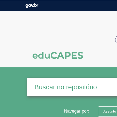
Casa Civil
Ministério da Justiça e
Segurança Pública
Ministério da Agricultura,
Ministério da Educação
Pecuária e Abastecimento
Ministério do Meio Ambiente
Ministério do Turismo
Secretaria de Governo
Gabinete de Segurança
Institucional
Navegar por:
Assunto