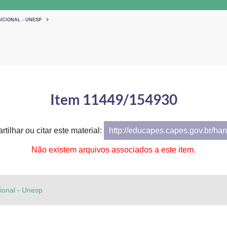
UCIONAL - UNESP
Item 11449/154930
tilhar ou citar este material:
http://educapes.capes.gov.br/h
Não existem arquivos associados a este item.
cional - Unesp