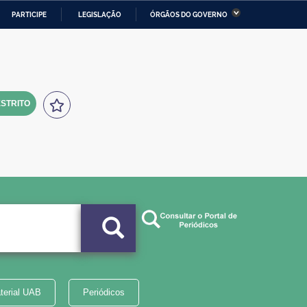
PARTICIPE
LEGISLAÇÃO
ÓRGÃOS DO GOVERNO
stério da Economia
Ministério da Infraestrutura
stério de Minas e Energia
Ministério da Ciência,
Tecnologia, Inovações e
Comunicações
STRITO
tério da Mulher, da Família
Secretaria-Geral
s Direitos Humanos
lto
terial UAB
Periódicos