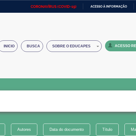
CORONAVÍRUS (COVID-19)
ACESSO À INFORMAÇÃO
Ministério da Defesa
Ministério das Relações
Mini
IR
Exteriores
PARA
O
Ministério da Cidadania
Ministério da Saúde
Mini
CONTEÚDO
ACESSO RE
INICIO
BUSCA
SOBRE O EDUCAPES
Ministério do Desenvolvimento
Controladoria-Geral da União
Minis
Regional
e do
Advocacia-Geral da União
Banco Central do Brasil
Plana
Autores
Data do documento
Título
Ma