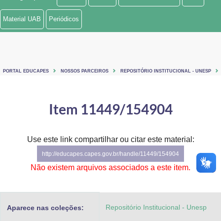
Ministério de Minas e Energia
Material UAB
Periódicos
Ministério da Ciência, Tecnologia, Inovações e Comunicações
Ministério do Meio Ambiente
PORTAL EDUCAPES
NOSSOS PARCEIROS
REPOSITÓRIO INSTITUCIONAL - UNESP
Ministério do Turismo
Ministério do Desenvolvimento Regional
Item 11449/154904
Controladoria-Geral da União
Use este link compartilhar ou citar este material:
Ministério da Mulher, da Família e dos Direitos Humanos
http://educapes.capes.gov.br/handle/11449/154904
Secretaria-Geral
Não existem arquivos associados a este item.
Secretaria de Governo
Repositório Institucional - Unesp
Aparece nas coleções:
Gabinete de Segurança Institucional